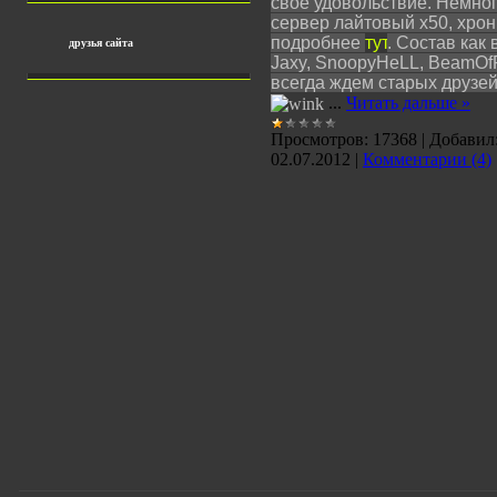
свое удовольствие. Немног
сервер лайтовый х50, хрон
подробнее
тут
. Состав как
друзья сайта
Jaxy, SnoopyHeLL, BeamOfR
всегда ждем старых друзе
...
Читать дальше »
Просмотров:
17368
|
Добавил
02.07.2012
|
Комментарии (4)