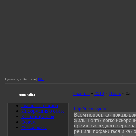
Приветствую Вас
Гость
|
RSS
Главная
»
2012
»
Июль
»
02
меню сайта
Главная страница
http://themega.ru/
Информация о сайте
Всем привет, как показываю
Каталог файлов
жилы не так легко искорени
Форум
время очередного сервера,
Фотоальбом
решили пофаниться и как о