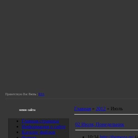
Приветствую Вас
Гость
|
RSS
Главная
»
2012
»
Июль
меню сайта
Главная страница
02 Июля, Понедельник
Информация о сайте
Каталог файлов
10:34
http://themega.ru/
(
Форум