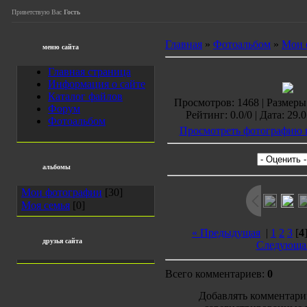
Приветствую Вас
Гость
Главная
»
Фотоальбом
»
Мои 
меню сайта
Главная страница
Информация о сайте
Каталог файлов
Просмотров: 1468 | Размеры
Форум
Рейтинг: 0.0/0 | Дата: 29.
Фотоальбом
Просмотреть фотографию в
альбомы
Мои фотографии
[30]
Моя семья
[0]
« Предыдущая
|
1
2
3
[
4
друзья сайта
Следующа
Всего комментариев:
0
Добавлять комментари